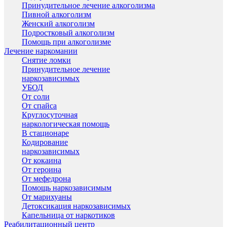
Принудительное лечение алкоголизма
Пивной алкоголизм
Женский алкоголизм
Подростковый алкоголизм
Помощь при алкоголизме
Лечение наркомании
Снятие ломки
Принудительное лечение
наркозависимых
УБОД
От соли
От спайса
Круглосуточная
наркологическая помощь
В стационаре
Кодирование
наркозависимых
От кокаина
От героина
От мефедрона
Помощь наркозависимым
От марихуаны
Детоксикация наркозависимых
Капельница от наркотиков
Реабилитационный центр