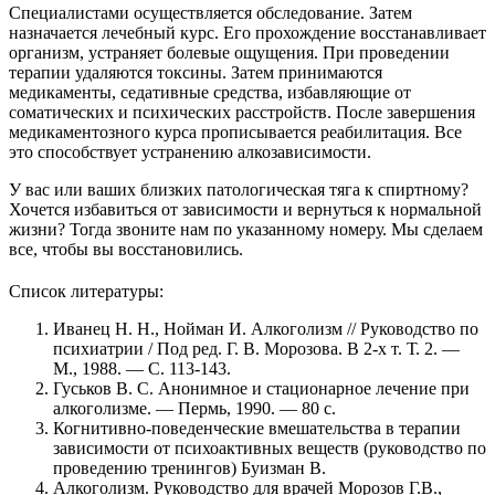
Специалистами осуществляется обследование. Затем
назначается лечебный курс. Его прохождение восстанавливает
организм, устраняет болевые ощущения. При проведении
терапии удаляются токсины. Затем принимаются
медикаменты, седативные средства, избавляющие от
соматических и психических расстройств. После завершения
медикаментозного курса прописывается реабилитация. Все
это способствует устранению алкозависимости.
У вас или ваших близких патологическая тяга к спиртному?
Хочется избавиться от зависимости и вернуться к нормальной
жизни? Тогда звоните нам по указанному номеру. Мы сделаем
все, чтобы вы восстановились.
Список литературы:
Иванец Н. Н., Нойман И. Алкоголизм // Руководство по
психиатрии / Под ред. Г. В. Морозова. В 2-х т. Т. 2. —
М., 1988. — С. 113-143.
Гуськов B. C. Анонимное и стационарное лечение при
алкоголизме. — Пермь, 1990. — 80 с.
Когнитивно-поведенческие вмешательства в терапии
зависимости от психоактивных веществ (руководство по
проведению тренингов) Буизман В.
Алкоголизм. Руководство для врачей Морозов Г.В.,