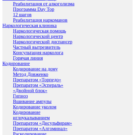
Реабилитация от алкоголизма
Программа Day Top
12 шагов
Реабилитация наркоманов
Наркологическая клиника
Наркологическая помощь
Наркологический центр
Наркологический диспансер
Частный вытрезвитель
Консультация нарколога
Горячая линия
Кодирование
Кодирование на дому
Метод Довженко
Препаратом «Торпедо»
Препаратом «Эспераль»
«Двойной блок»
Гипноз
Вшивание ампулы
Кодирование уколом
Кодирование
иглоукалыванием
Препаратом «Дисульфирам»
Препаратом «Алгоминал»
Раскодирование