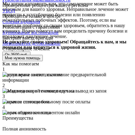
Мы хотим напомнить вам, что самолечение может быть
Проверенные ребцентры вашего региона
опасным для вашего здоровья. Неправильное лечение может
УБОД
привести к усугублению болезни или появлению
Проводится только в центре
нежелательных побочных эффектов. Поэтому, если вы
Солевая аддикция
заметили проблему со своим здоровьем, обратитесь в нашу
Реабилитация с гарантиями
клинику. Врачи помогут вам определить причину болезни и
Купирование абстиненции
предложат наилучшее лечение.
Быстрый выезд бригады
Не рискуйте своим здоровьем! Обращайтесь к нам, и мы
Мероприятия детоксикации
поможем вам вернуться к здоровой жизни.
Стационарное лечение
От 3500 руб.
Мне нужна помощь
Как мы помогаем
1
Поступление заявки, выяснение предварительной
информации
2
Выезд медиков в течение получаса
3
Оказание помощи больному после оплаты
4
Звонок отдела качества
Преимущества
Полная анонимность