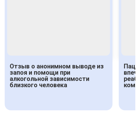
Отзыв о анонимном выводе из
Паци
запоя и помощи при
впеч
алкогольной зависимости
реаб
близкого человека
комф