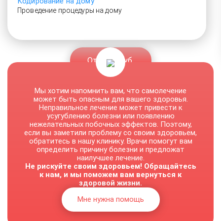
Кодирование на дому
Проведение процедуры на дому
От 2500 руб.
Мы хотим напомнить вам, что самолечение
может быть опасным для вашего здоровья.
Неправильное лечение может привести к
усугублению болезни или появлению
нежелательных побочных эффектов. Поэтому,
если вы заметили проблему со своим здоровьем,
обратитесь в нашу клинику. Врачи помогут вам
определить причину болезни и предложат
наилучшее лечение.
Не рискуйте своим здоровьем! Обращайтесь
к нам, и мы поможем вам вернуться к
здоровой жизни.
Мне нужна помощь